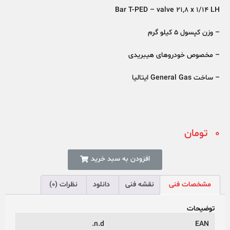
Bar T-PED – valve 21,8 x 1/14 LH
– وزن کپسول 5 کیلو گرم
– مخصوص خودروهای هیبریدی
– ساخت General Gas ایتالیا
0
تومان
افزودن به سبد خرید
مشخصات فنی
نقشه فنی
دانلود
نظرات (0)
توضیحات
n.d.
EAN