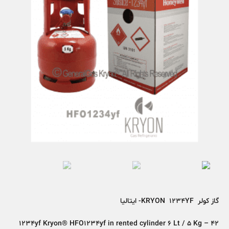
گاز کولر KRYON 1234YF- ایتالیا
1234yf Kryon® HFO1234yf in rented cylinder 6 Lt / 5 Kg – 42