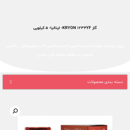
گاز KRYON 1234YF- ایتالیا- 5 کیلویی
پرزان صنعت توليد کننده و تامین کننده ماشين آلات تعميرگاهی، بالانس
صنعتي و خطوط معاینه فنی خودرو
دسته بندی محصولات