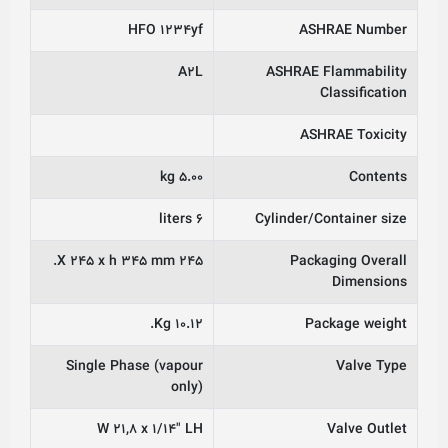
HFO 1234yf
ASHRAE Number
A2L
ASHRAE Flammability
Classification
ASHRAE Toxicity
5.00 kg
Contents
6 liters
Cylinder/Container size
245 X 245 x h 345 mm.
Packaging Overall
Dimensions
10.12 Kg.
Package weight
Single Phase (vapour
Valve Type
only)
W 21,8 x 1/14″ LH
Valve Outlet