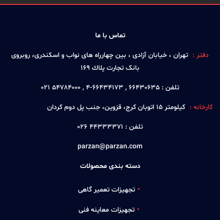
تماس با ما
دفتر :
تهران ، خيابان آزادی ، بين چهارراه های نواب و اسكندری، روبروی
بانک تجارت پلاك 169
تلفن :
66430635 , 66434173-4 , 54784000 021
کارخانه :
كيلومتر 15 اتوبان كرج، قزوين، جنب پل دوم كردان
تلفن :
44333371 026
parzan@parzan.com
دسته بندی محصولات
تجهیزات تعمیر گاهی
تجهیزات معاینه فنی