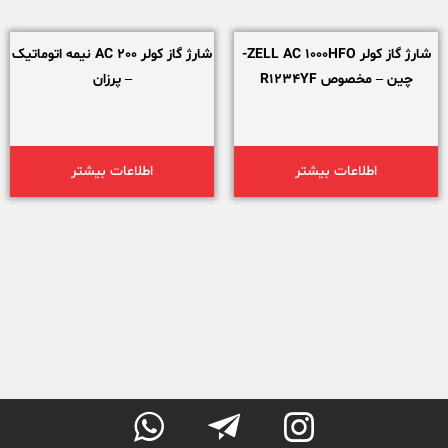
شارژ گاز کولر ZELL AC 1000HFO-
شارژ گاز کولر AC 200 نیمه اتوماتیک
چین – مخصوص R1234YF
– پرزان
اطلاعات بیشتر
اطلاعات بیشتر


