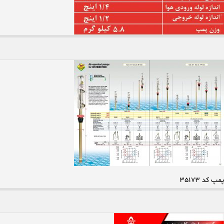
پمپ کد 35173