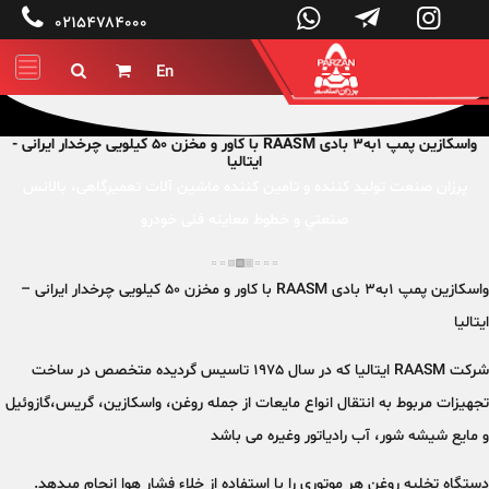




۰۲۱۵۴۷۸۴۰۰۰
En


واسکازین پمپ 1به3 بادی RAASM با کاور و مخزن 50 کیلویی چرخدار ایرانی -
ایتالیا
پرزان صنعت توليد کننده و تامین کننده ماشين آلات تعميرگاهی، بالانس
صنعتي و خطوط معاینه فنی خودرو
واسکازین پمپ 1به3 بادی RAASM با کاور و مخزن 50 کیلویی چرخدار ایرانی –
ایتالیا
شرکت RAASM ایتالیا که در سال 1975 تاسیس گردیده متخصص در ساخت
تجهیزات مربوط به انتقال انواع مایعات از جمله روغن، واسکازین، گریس،گازوئیل
و مایع شیشه شور، آب رادیاتور وغیره می باشد
دستگاه تخلیه روغن هر موتوری را با استفاده از خلاء فشار هوا انجام میدهد.