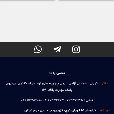



تماس با ما
دفتر :
تهران ، خيابان آزادی ، بين چهارراه های نواب و اسكندری، روبروی
بانک تجارت پلاك 169
تلفن :
66430635 , 66434173-4 , 54784000 021
کارخانه :
كيلومتر 15 اتوبان كرج، قزوين، جنب پل دوم كردان