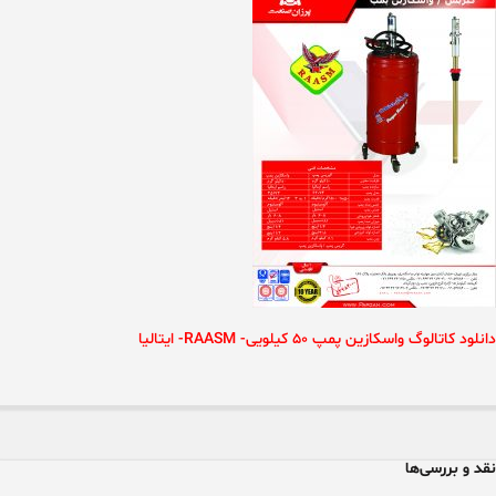
دانلود کاتالوگ واسکازین پمپ 50 کیلویی- RAASM- ایتالیا
نقد و بررسی‌ها