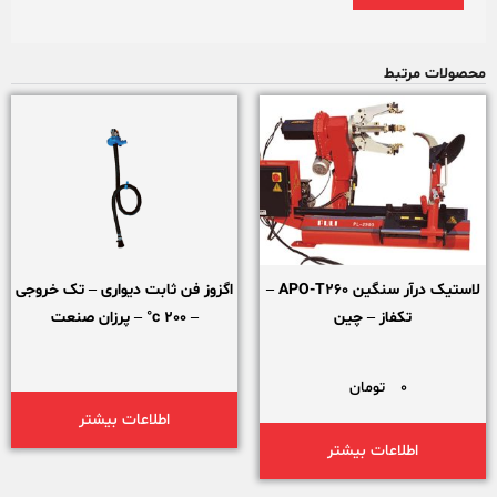
محصولات مرتبط
لاستیک درآر سنگین APO-T260 –
اگزوز فن ثابت دیواری – تک خروجی
تکفاز – چین
– 200 c° – پرزان صنعت
0
تومان
اطلاعات بیشتر
اطلاعات بیشتر