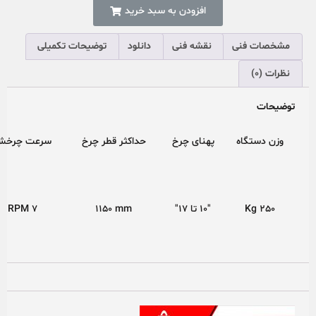
افزودن به سبد خرید
مشخصات فنی
نقشه فنی
دانلود
توضیحات تکمیلی
نظرات (0)
توضیحات
وزن دستگاه
پهنای چرخ
حداکثر قطر چرخ
سرعت چرخش
Kg 250
10″ تا 17″
mm
1150
RPM 7