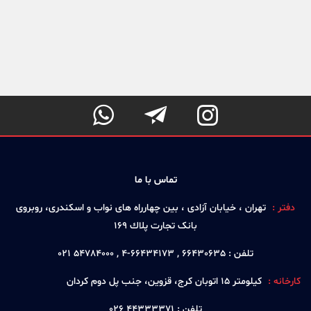



تماس با ما
دفتر :
تهران ، خيابان آزادی ، بين چهارراه های نواب و اسكندری، روبروی
بانک تجارت پلاك 169
تلفن :
66430635 , 66434173-4 , 54784000 021
کارخانه :
كيلومتر 15 اتوبان كرج، قزوين، جنب پل دوم كردان
تلفن :
44333371 026