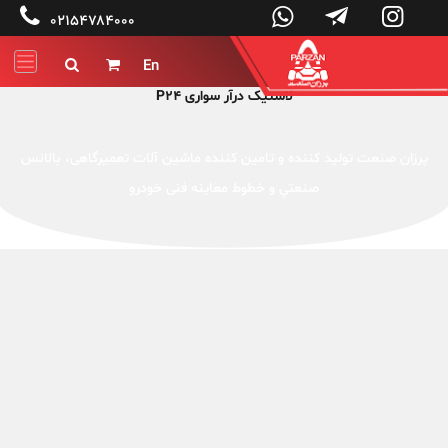




۰۲۱۵۴۷۸۴۰۰۰
En


لاستیک درآر سواری P24
پرزان صنعت توليد کننده و تامین کننده ماشين آلات تعميرگاهی، بالانس
صنعتي و خطوط معاینه فنی خودرو