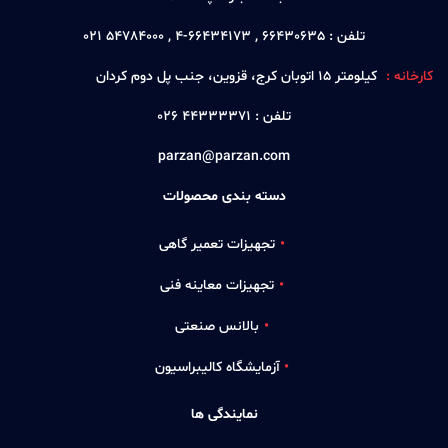
تلفن :
66430635 , 66434173-4 , 54784000 021
کارخانه :
كيلومتر 15 اتوبان كرج، قزوين، جنب پل دوم كردان
تلفن :
44333371 026
parzan@parzan.com
دسته بندی محصولات
تجهیزات تعمیر گاهی
تجهیزات معاینه فنی
بالانس صنعتی
آزمایشگاه کالیبراسیون
نمایندگی ها