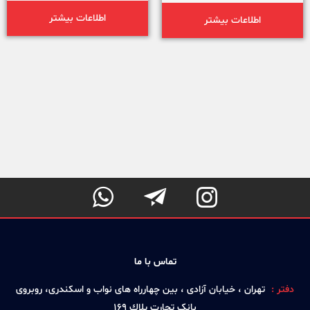
اطلاعات بیشتر
اطلاعات بیشتر



تماس با ما
دفتر :
تهران ، خيابان آزادی ، بين چهارراه های نواب و اسكندری، روبروی
بانک تجارت پلاك 169