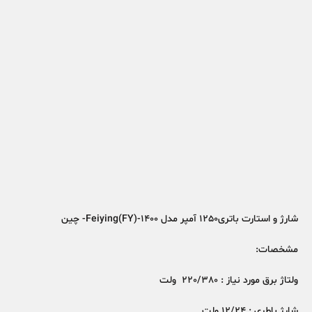
شارژ و استارت باتری1250 آمپر مدل Feiying(FY)-1400- چین
مشخصات:
ولتاژ برق مورد نیاز : 220/380 ولت
شارژ باطری : 12/24 ولت