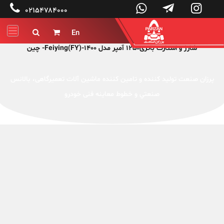




۰۲۱۵۴۷۸۴۰۰۰
En


شارژ و استارت باتری1250 آمپر مدل Feiying(FY)-1400- چین
پرزان صنعت توليد کننده و تامین کننده ماشين آلات تعميرگاهی، بالانس
صنعتي و خطوط معاینه فنی خودرو