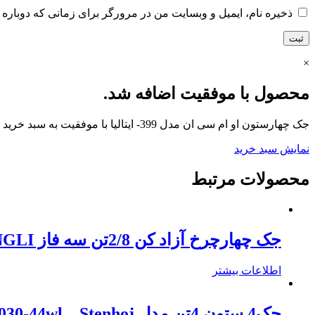
ذخیره نام، ایمیل و وبسایت من در مرورگر برای زمانی که دوباره 
×
محصول با موفقیت اضافه شد.
جک چهارستون او ام سی ان مدل 399- ایتالیا با موفقیت به سبد خرید اضافه شد.
نمایش سبد خرید
محصولات مرتبط
جک چهارچرخ آزاد کن 2/8تن سه فاز GUANGLI مدلGL-1006 – چین
اطلاعات بیشتر
جک4 ستون 4تن مدل Major 4030-44wl – Stenhoj – دانمارک