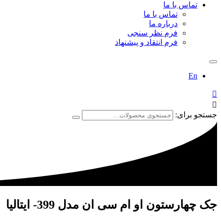
تماس با ما
تماس با ما
درباره ما
فرم نظر سنجی
فرم انتقاد و پیشنهاد
En


جستجو برای:
جک چهارستون او ام سی ان مدل 399- ایتالیا