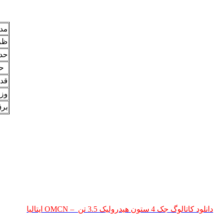
مد
ظر
حد 
حد
قدر
وز
بر
دانلود کاتالوگ جک 4 ستون هیدرولیک 3.5 تن – OMCN ایتالیا