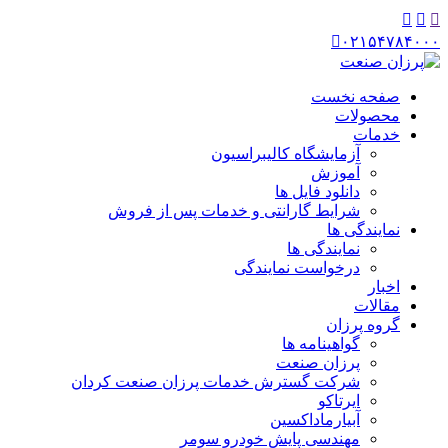




۰۲۱۵۴۷۸۴۰۰۰
صفحه نخست
محصولات
خدمات
آزمایشگاه کالیبراسیون
آموزش
دانلود فایل ها
شرایط گارانتی و خدمات پس از فروش
نمایندگی ها
نمایندگی ها
درخواست نمایندگی
اخبار
مقالات
گروه پرزان
گواهینامه ها
پرزان صنعت
شرکت گسترش خدمات پرزان صنعت کردان
ایرتاکو
آبیارماداکسین
مهندسی پایش خودرو سومر