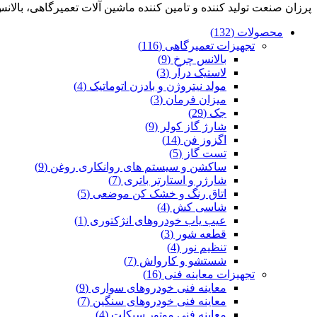
پرزان صنعت توليد کننده و تامین کننده ماشين آلات تعميرگاهی، بال
محصولات
(132)
تجهیزات تعمیرگاهی
(116)
بالانس چرخ
(9)
لاستیک درآر
(3)
مولد نیتروژن و بادزن اتوماتیک
(4)
میزان فرمان
(3)
جک
(29)
شارژ گاز کولر
(9)
اگزوز فن
(14)
تست گاز
(5)
ساکشن و سیستم های روانکاری روغن
(9)
شارژر و استارتر باتری
(7)
اتاق رنگ و خشک کن موضعی
(5)
شاسی کش
(4)
عیب یاب خودروهای انژکتوری
(1)
قطعه شور
(3)
تنظیم نور
(4)
شستشو و کارواش
(7)
تجهیزات معاینه فنی
(16)
معاینه فنی خودروهای سواری
(9)
معاینه فنی خودروهای سنگین
(7)
معاینه فنی موتور سیکلت
(4)