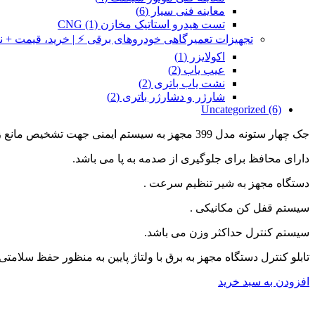
معاینه فنی سیار
(6)
تست هیدرو استاتیک مخازن CNG
(1)
تجهیزات تعمیرگاهی خودروهای برقی ⚡ | خرید، قیمت +
اکولایزر
(1)
عیب یاب
(2)
نشت یاب باتری
(2)
شارژر و دشارژر باتری
(2)
Uncategorized
(6)
جک چهار ستونه مدل 399 مجهز به سيستم ايمنی جهت تشخيص مانع زير جک و يا هنگام ترکيدگی لوله يا شيلنگ هيدروليک می باشد که بلافاصله عمل می کند.
دارای محافظ برای جلوگيری از صدمه به پا می باشد.
دستگاه مجهز به شير تنظيم سرعت
.
سيستم قفل کن مکانيکی .
سيستم کنترل حداکثر وزن می باشد.
تابلو کنترل دستگاه مجهز به برق با ولتاژ پايين به منظور حفظ سلامتی 
افزودن به سبد خرید