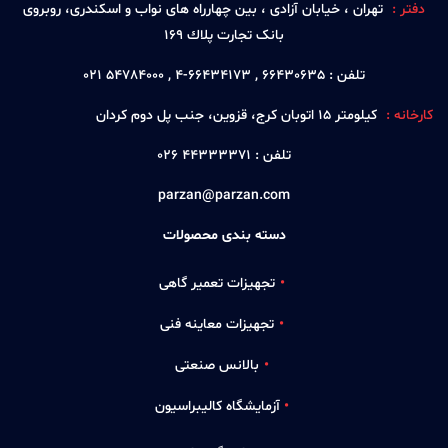
دفتر :
تهران ، خيابان آزادی ، بين چهارراه های نواب و اسكندری، روبروی
بانک تجارت پلاك 169
تلفن :
66430635 , 66434173-4 , 54784000 021
کارخانه :
كيلومتر 15 اتوبان كرج، قزوين، جنب پل دوم كردان
تلفن :
44333371 026
parzan@parzan.com
دسته بندی محصولات
تجهیزات تعمیر گاهی
تجهیزات معاینه فنی
بالانس صنعتی
آزمایشگاه کالیبراسیون