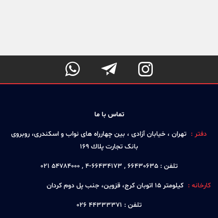



تماس با ما
دفتر :
تهران ، خيابان آزادی ، بين چهارراه های نواب و اسكندری، روبروی
بانک تجارت پلاك 169
تلفن :
66430635 , 66434173-4 , 54784000 021
کارخانه :
كيلومتر 15 اتوبان كرج، قزوين، جنب پل دوم كردان
تلفن :
44333371 026