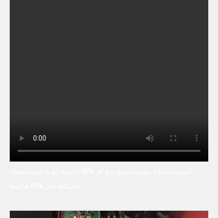
قیمت دستگاه سوخت سنج پنج گاز SPX فرانسه
(نو یا دست دوم)،
دستگاه مدل
SPX فرانسه