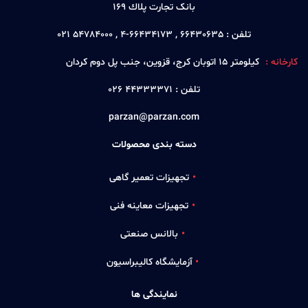
بانک تجارت پلاك 169
تلفن :
66430635 , 66434173-4 , 54784000 021
کارخانه :
كيلومتر 15 اتوبان كرج، قزوين، جنب پل دوم كردان
تلفن :
44333371 026
parzan@parzan.com
دسته بندی محصولات
تجهیزات تعمیر گاهی
تجهیزات معاینه فنی
بالانس صنعتی
آزمایشگاه کالیبراسیون
نمایندگی ها