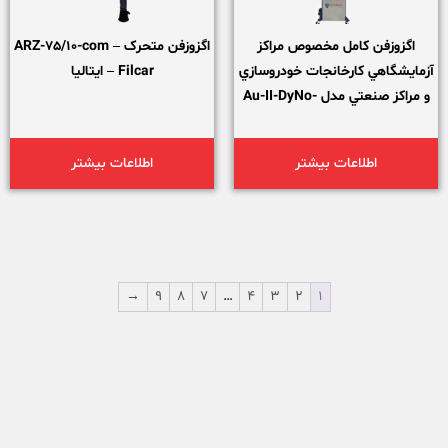
اگزوزفن كامل مخصوص مراكز
اگزوزفن متحرک ARZ-75/10-com –
آزمايشگاهي كارخانجات خودروسازي
Filcar – ایتالیا
و مراكز صنعتي مدل Au-II-DyNo-
Filcar – ایتالیا
اطلاعات بیشتر
اطلاعات بیشتر
→
9
8
7
…
4
3
2
1