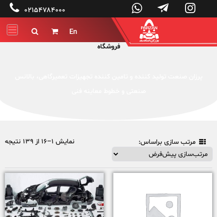




۰۲۱۵۴۷۸۴۰۰۰
En


فروشگاه
پرزان صنعت تولید کننده و تامین کننده تجهیزات تعمیرگاهی، بالانس
صنعتی و خطوط معاینه فنی
نمایش 1–16 از 139 نتیجه
مرتب سازی براساس:
