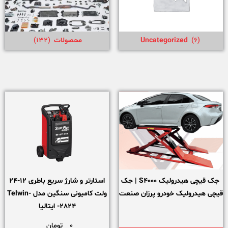
(6)
Uncategorized
محصولات
(132)
جک قیچی هیدرولیک S4000 | جک
استارتر و شارژ سریع باطری 12-24
قیچی هیدرولیک خودرو پرزان صنعت
ولت کامیونی سنگین مدل Telwin-
2824- ایتالیا
0
تومان