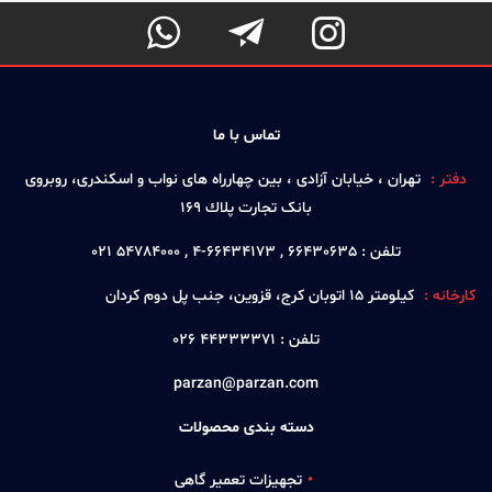



تماس با ما
دفتر :
تهران ، خيابان آزادی ، بين چهارراه های نواب و اسكندری، روبروی
بانک تجارت پلاك 169
تلفن :
66430635 , 66434173-4 , 54784000 021
کارخانه :
كيلومتر 15 اتوبان كرج، قزوين، جنب پل دوم كردان
تلفن :
44333371 026
parzan@parzan.com
دسته بندی محصولات
تجهیزات تعمیر گاهی