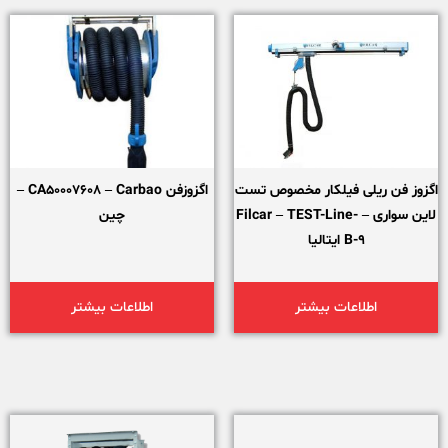
اگزوز فن ریلی فیلکار مخصوص تست
اگزوزفن CA50007608 – Carbao –
لاین سواری – Filcar – TEST-Line-
چین
B-9 ایتالیا
اطلاعات بیشتر
اطلاعات بیشتر