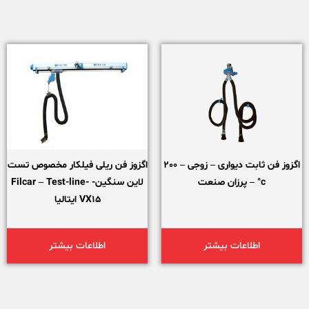
اگزوز فن ثابت دیواری – زوجی – 200
اگزوز فن ریلی فیلکار مخصوص تست
c° – پرزان صنعت
لاین سنگین- Filcar – Test-line-
VX15 ایتالیا
اطلاعات بیشتر
اطلاعات بیشتر