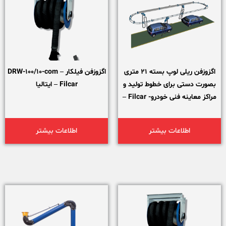
اگزوزفن ریلی لوپ بسته 21 متری
اگزوزفن فیلکار DRW-100/10-com –
بصورت دستی برای خطوط تولید و
Filcar – ایتالیا
مراکز معاینه فنی خودرو- Filcar –
ایتالیا
اطلاعات بیشتر
اطلاعات بیشتر