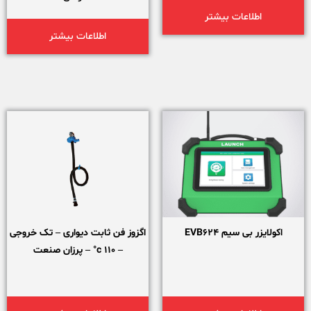
اطلاعات بیشتر
اطلاعات بیشتر
اکولایزر بی سیم EVB624
اگزوز فن ثابت دیواری – تک خروجی
– 110 c° – پرزان صنعت