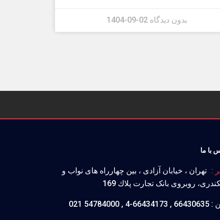
بدون دیدگاه
1404-09-02
 با ما
ر :
تهران ، خيابان آزادی ، بين چهارراه های نواب و
ندری، روبروی بانک تجارت پلاك 169
ن :
66430635 , 66434173-4 , 54784000 021