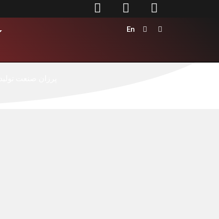



En


پرزان صنعت تولید 