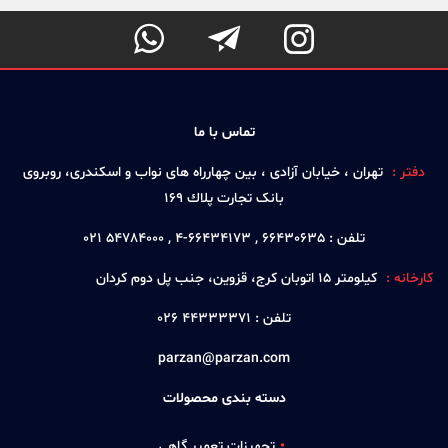



تماس با ما
دفتر :
تهران ، خيابان آزادی ، بين چهارراه های نواب و اسكندری، روبروی
بانک تجارت پلاك 169
تلفن :
66430635 , 66434173-4 , 54784000 021
کارخانه :
كيلومتر 15 اتوبان كرج، قزوين، جنب پل دوم كردان
تلفن :
44333371 026
parzan@parzan.com
دسته بندی محصولات
تجهیزات تعمیر گاهی