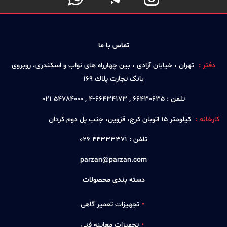
تماس با ما
دفتر :
تهران ، خيابان آزادی ، بين چهارراه های نواب و اسكندری، روبروی
بانک تجارت پلاك 169
تلفن :
66430635 , 66434173-4 , 54784000 021
کارخانه :
كيلومتر 15 اتوبان كرج، قزوين، جنب پل دوم كردان
تلفن :
44333371 026
parzan@parzan.com
دسته بندی محصولات
تجهیزات تعمیر گاهی
تجهیزات معاینه فنی