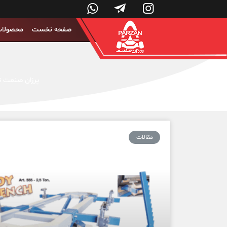



صفحه نخست
محصولا
پرزان صنعت تو
مقالات