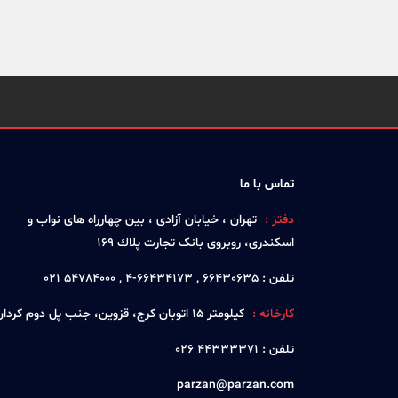
تماس با ما
دفتر :
تهران ، خيابان آزادی ، بين چهارراه های نواب و
اسكندری، روبروی بانک تجارت پلاك 169
تلفن :
66430635 , 66434173-4 , 54784000 021
کارخانه :
كيلومتر 15 اتوبان كرج، قزوين، جنب پل دوم كردان
تلفن :
44333371 026
parzan@parzan.com