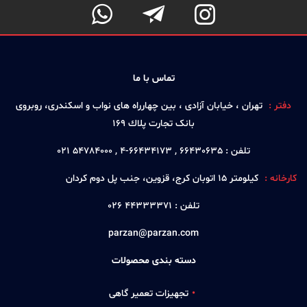



تماس با ما
دفتر :
تهران ، خيابان آزادی ، بين چهارراه های نواب و اسكندری، روبروی
بانک تجارت پلاك 169
تلفن :
66430635 , 66434173-4 , 54784000 021
کارخانه :
كيلومتر 15 اتوبان كرج، قزوين، جنب پل دوم كردان
تلفن :
44333371 026
parzan@parzan.com
دسته بندی محصولات
تجهیزات تعمیر گاهی