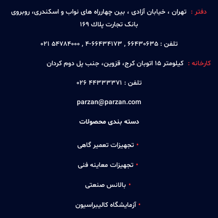
دفتر :
تهران ، خيابان آزادی ، بين چهارراه های نواب و اسكندری، روبروی
بانک تجارت پلاك 169
تلفن :
66430635 , 66434173-4 , 54784000 021
کارخانه :
كيلومتر 15 اتوبان كرج، قزوين، جنب پل دوم كردان
تلفن :
44333371 026
parzan@parzan.com
دسته بندی محصولات
تجهیزات تعمیر گاهی
تجهیزات معاینه فنی
بالانس صنعتی
آزمایشگاه کالیبراسیون