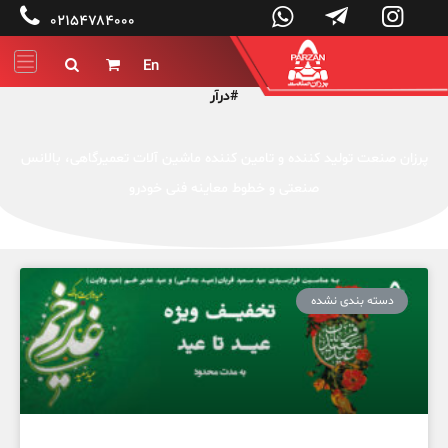




۰۲۱۵۴۷۸۴۰۰۰
En


#درآر
پرزان صنعت تولید کننده و تامین کننده ماشین آلات تعمیرگاهی، بالانس
صنعتی و خطوط معاینه فنی خودرو
دسته بندی نشده