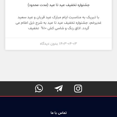
جشنواره تخفیف عید تا عید (مدت محدود)
با تبریک به مناسبت ایام مبارک عید قربان و عید سعید
غدیرخم، جشنواره تخفیف عید تا عید به شرح ذیل اعلام می
گردد. اتاق رنگ و شاسی کش 10% تخفیف
1403-04-03
بدون دیدگاه



تماس با ما