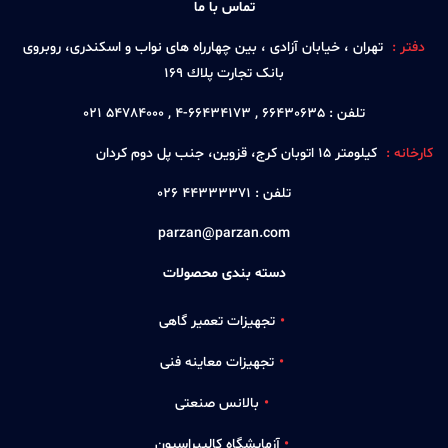
تماس با ما
دفتر :
تهران ، خيابان آزادی ، بين چهارراه های نواب و اسكندری، روبروی
بانک تجارت پلاك 169
تلفن :
66430635 , 66434173-4 , 54784000 021
کارخانه :
كيلومتر 15 اتوبان كرج، قزوين، جنب پل دوم كردان
تلفن :
44333371 026
parzan@parzan.com
دسته بندی محصولات
تجهیزات تعمیر گاهی
تجهیزات معاینه فنی
بالانس صنعتی
آزمایشگاه کالیبراسیون