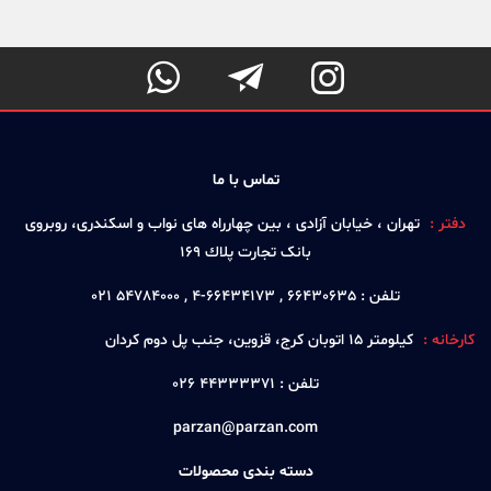



تماس با ما
دفتر :
تهران ، خيابان آزادی ، بين چهارراه های نواب و اسكندری، روبروی
بانک تجارت پلاك 169
تلفن :
66430635 , 66434173-4 , 54784000 021
کارخانه :
كيلومتر 15 اتوبان كرج، قزوين، جنب پل دوم كردان
تلفن :
44333371 026
parzan@parzan.com
دسته بندی محصولات