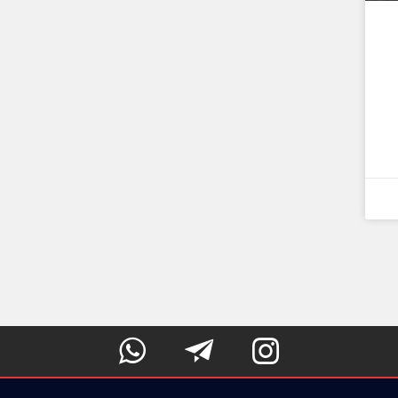


