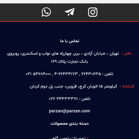



تماس با ما
دفتر :
تهران ، خيابان آزادی ، بين چهارراه های نواب و اسكندری، روبروی
بانک تجارت پلاك 169
تلفن :
66430635 , 66434173-4 , 54784000 021
کارخانه :
كيلومتر 15 اتوبان كرج، قزوين، جنب پل دوم كردان
تلفن :
44333371 026
parzan@parzan.com
دسته بندی محصولات
تجهیزات تعمیر گاهی