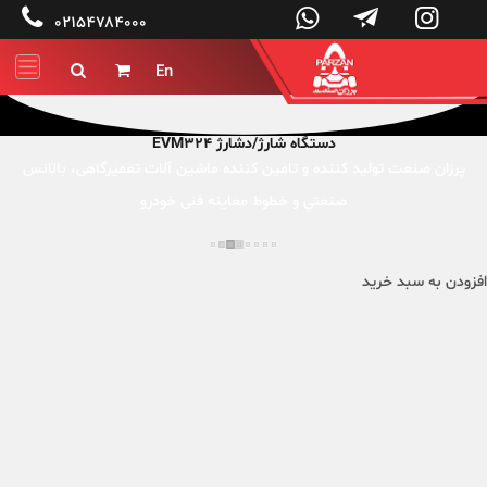




۰۲۱۵۴۷۸۴۰۰۰
En


دستگاه شارژ/دشارژ EVM324
پرزان صنعت توليد کننده و تامین کننده ماشين آلات تعميرگاهی، بالانس
صنعتي و خطوط معاینه فنی خودرو
افزودن به سبد خرید