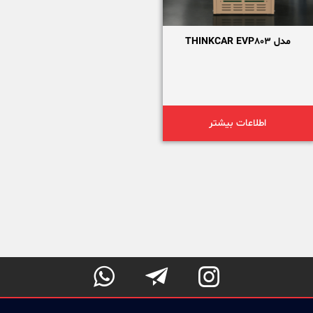
مدل THINKCAR EVP803
اطلاعات بیشتر


