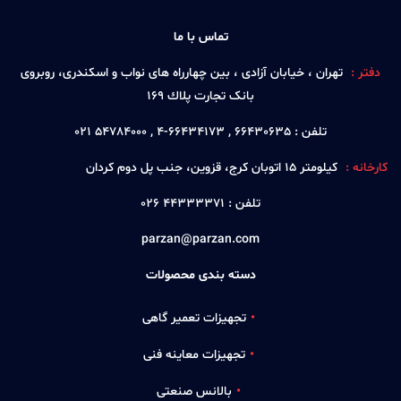
تماس با ما
دفتر :
تهران ، خيابان آزادی ، بين چهارراه های نواب و اسكندری، روبروی
بانک تجارت پلاك 169
تلفن :
66430635 , 66434173-4 , 54784000 021
کارخانه :
كيلومتر 15 اتوبان كرج، قزوين، جنب پل دوم كردان
تلفن :
44333371 026
parzan@parzan.com
دسته بندی محصولات
تجهیزات تعمیر گاهی
تجهیزات معاینه فنی
بالانس صنعتی