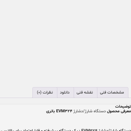
مشخصات فنی
نقشه فنی
دانلود
نظرات (0)
توضیحات
معرفی محصول
دستگاه شارژ/دشارژ
EVM324 باتری
دستگاه شارژ/دشارژ EVM324
:
یک دستگاه پیشرفته و قابل‌اعتماد برای
بالانس،