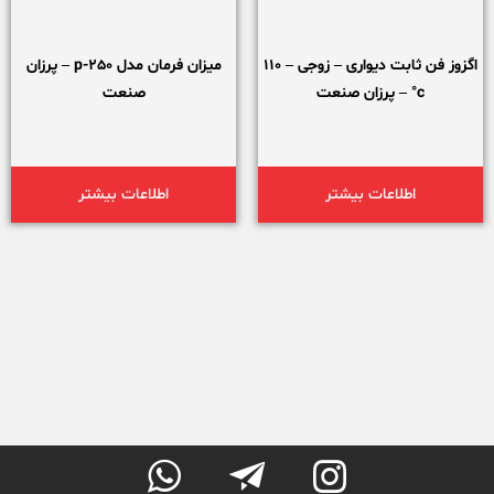
اگزوز فن ثابت دیواری – زوجی – 110
میزان فرمان مدل 250-p – پرزان
c° – پرزان صنعت
صنعت
اطلاعات بیشتر
اطلاعات بیشتر


