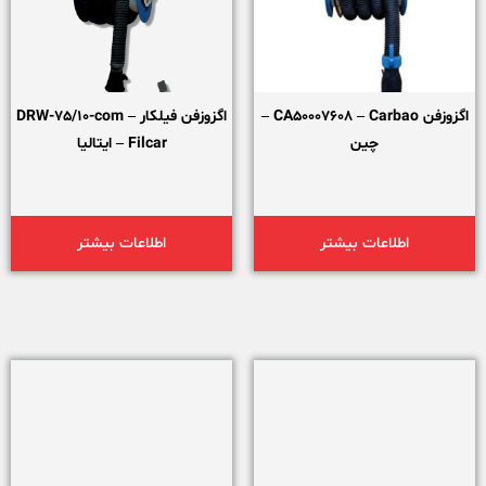
اگزوزفن CA50007608 – Carbao –
اگزوزفن فیلکار DRW-75/10-com –
چین
Filcar – ایتالیا
اطلاعات بیشتر
اطلاعات بیشتر