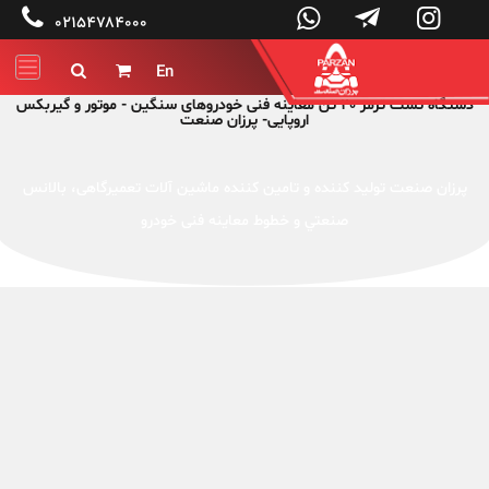




۰۲۱۵۴۷۸۴۰۰۰
En


دستگاه تست ترمز 20 تن معاینه فنی خودروهای سنگین - موتور و گیربکس
اروپایی- پرزان صنعت
پرزان صنعت توليد کننده و تامین کننده ماشين آلات تعميرگاهی، بالانس
صنعتي و خطوط معاینه فنی خودرو