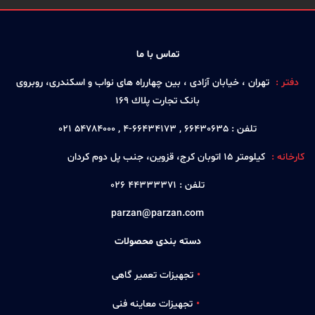
تماس با ما
دفتر :
تهران ، خيابان آزادی ، بين چهارراه های نواب و اسكندری، روبروی
بانک تجارت پلاك 169
تلفن :
66430635 , 66434173-4 , 54784000 021
کارخانه :
كيلومتر 15 اتوبان كرج، قزوين، جنب پل دوم كردان
تلفن :
44333371 026
parzan@parzan.com
دسته بندی محصولات
تجهیزات تعمیر گاهی
تجهیزات معاینه فنی