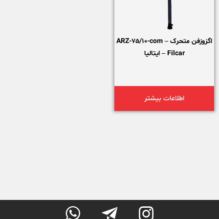
اگزوزفن متحرک ARZ-75/10-com –
Filcar – ایتالیا
اطلاعات بیشتر


