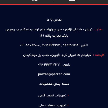
تماس با ما
دفتر :
تهران ، خيابان آزادی ، بين چهارراه های نواب و اسكندری، روبروی
بانک تجارت پلاك 169
تلفن :
66430635 , 66434173-4 , 54784000 021
کارخانه :
كيلومتر 15 اتوبان كرج، قزوين، جنب پل دوم كردان
تلفن :
44333371 026
parzan@parzan.com
دسته بندی محصولات
تجهیزات تعمیر گاهی
تجهیزات معاینه فنی