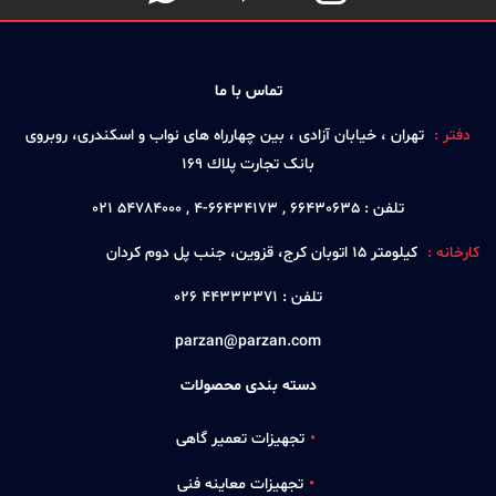
تماس با ما
دفتر :
تهران ، خيابان آزادی ، بين چهارراه های نواب و اسكندری، روبروی
بانک تجارت پلاك 169
تلفن :
66430635 , 66434173-4 , 54784000 021
کارخانه :
كيلومتر 15 اتوبان كرج، قزوين، جنب پل دوم كردان
تلفن :
44333371 026
parzan@parzan.com
دسته بندی محصولات
تجهیزات تعمیر گاهی
تجهیزات معاینه فنی