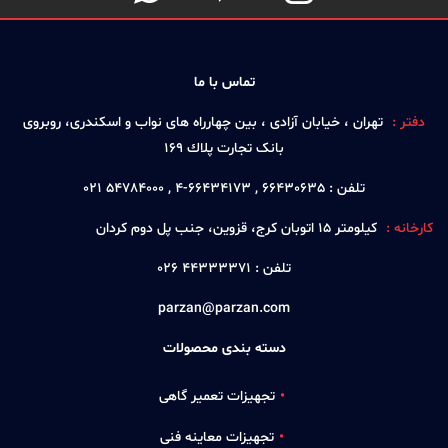
تماس با ما
دفتر :
تهران ، خيابان آزادی ، بين چهارراه های نواب و اسكندری، روبروی
بانک تجارت پلاك 169
تلفن :
66430635 , 66434173-4 , 54784000 021
کارخانه :
كيلومتر 15 اتوبان كرج، قزوين، جنب پل دوم كردان
تلفن :
44333371 026
parzan@parzan.com
دسته بندی محصولات
تجهیزات تعمیر گاهی
تجهیزات معاینه فنی