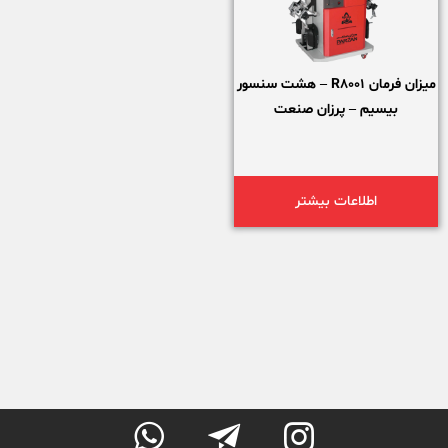
میزان فرمان R8001 – هشت سنسور
بیسیم – پرزان صنعت
اطلاعات بیشتر


