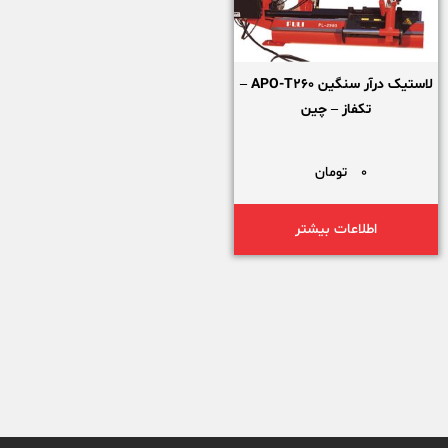
لاستیک درآر سنگین APO-T260 –
تکفاز – چین
0
تومان
اطلاعات بیشتر