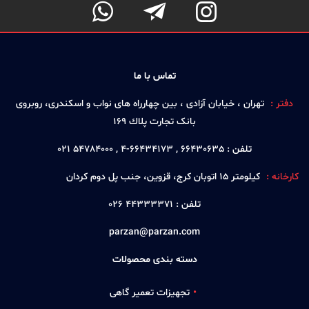



تماس با ما
دفتر :
تهران ، خيابان آزادی ، بين چهارراه های نواب و اسكندری، روبروی
بانک تجارت پلاك 169
تلفن :
66430635 , 66434173-4 , 54784000 021
کارخانه :
كيلومتر 15 اتوبان كرج، قزوين، جنب پل دوم كردان
تلفن :
44333371 026
parzan@parzan.com
دسته بندی محصولات
تجهیزات تعمیر گاهی