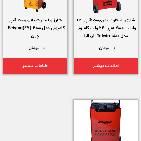
شارژ و استارت باتری1700آمپر -12
شارژ و استارت باتری2000 آمپر
ولت – 2000 آمپر -24 ولت کامیونی
کامیونی مدل Feiying(FY)-2000-
مدل Telwin-1500- ایتالیا
چین
0
تومان
0
تومان
اطلاعات بیشتر
اطلاعات بیشتر