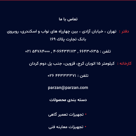
تماس با ما
دفتر :
تهران ، خيابان آزادی ، بين چهارراه های نواب و اسكندری، روبروی
بانک تجارت پلاك 169
تلفن :
66430635 , 66434173-4 , 54784000 021
کارخانه :
كيلومتر 15 اتوبان كرج، قزوين، جنب پل دوم كردان
تلفن :
44333371 026
parzan@parzan.com
دسته بندی محصولات
تجهیزات تعمیر گاهی
تجهیزات معاینه فنی