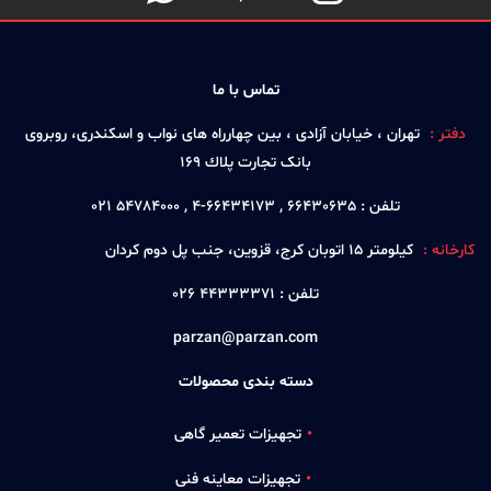
تماس با ما
دفتر :
تهران ، خيابان آزادی ، بين چهارراه های نواب و اسكندری، روبروی
بانک تجارت پلاك 169
تلفن :
66430635 , 66434173-4 , 54784000 021
کارخانه :
كيلومتر 15 اتوبان كرج، قزوين، جنب پل دوم كردان
تلفن :
44333371 026
parzan@parzan.com
دسته بندی محصولات
تجهیزات تعمیر گاهی
تجهیزات معاینه فنی