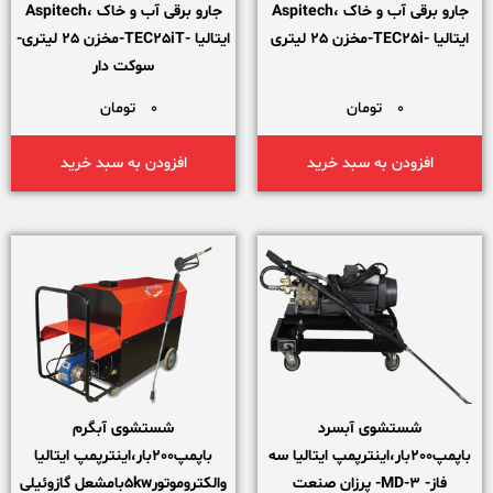
جارو برقی آب و خاک ،Aspitech
جارو برقی آب و خاک ،Aspitech
ایتالیا -TEC25i-مخزن 25 لیتری
ایتالیا -TEC25iT-مخزن 25 لیتری-
سوکت دار
0
تومان
0
تومان
افزودن به سبد خرید
افزودن به سبد خرید
شستشوی آبسرد
شستشوی آبگرم
باپمپ200بار،اینترپمپ ایتالیا سه
باپمپ200بار،اینترپمپ ایتالیا
فاز- MD-3- پرزان صنعت
والکتروموتور5kwبامشعل گازوئیلی