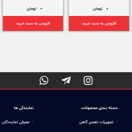
سه فاز- MD200- پرزان صنعت
0
تومان
0
تومان
افزودن به سبد خرید
افزودن به سبد خرید



دسته بندی محصولات
نمایندگی ها
تجهیزات تعمیر گاهی
معرفی نمایندگان