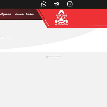



صفحه نخست
محصولا
پرزان صن