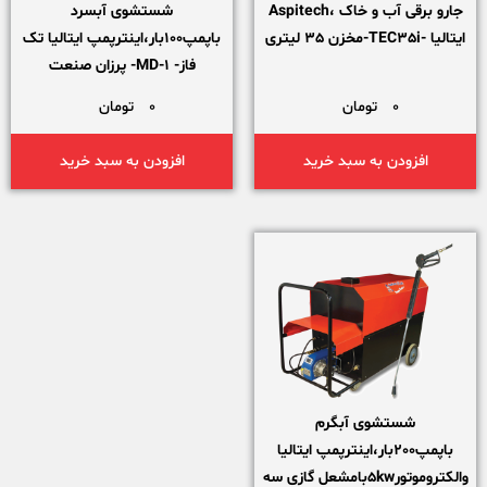
جارو برقی آب و خاک ،Aspitech
شستشوی آبسرد
ایتالیا -TEC35i-مخزن 35 لیتری
باپمپ100بار،اینترپمپ ایتالیا تک
فاز- MD-1- پرزان صنعت
0
تومان
0
تومان
افزودن به سبد خرید
افزودن به سبد خرید
شستشوی آبگرم
باپمپ200بار،اینترپمپ ایتالیا
والکتروموتور5kwبامشعل گازی سه