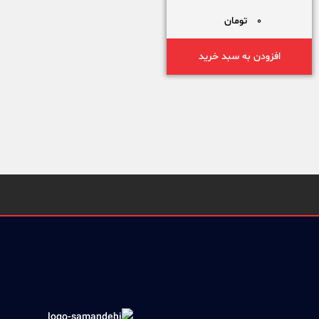
فاز- MD200- پرزان صنعت
0
تومان
افزودن به سبد خرید