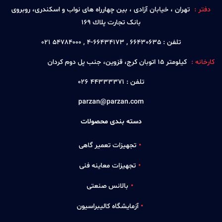
دفتر :
تهران ، خيابان آزادی ، بين چهارراه های نواب و اسكندری، روبروی
بانک تجارت پلاك 169
تلفن :
66430635 , 66434173-4 , 54784000 021
کارخانه :
كيلومتر 15 اتوبان كرج، قزوين، جنب پل دوم كردان
تلفن :
44333371 026
parzan@parzan.com
دسته بندی محصولات
تجهیزات تعمیر گاهی
تجهیزات معاینه فنی
بالانس صنعتی
آزمایشگاه کالیبراسیون