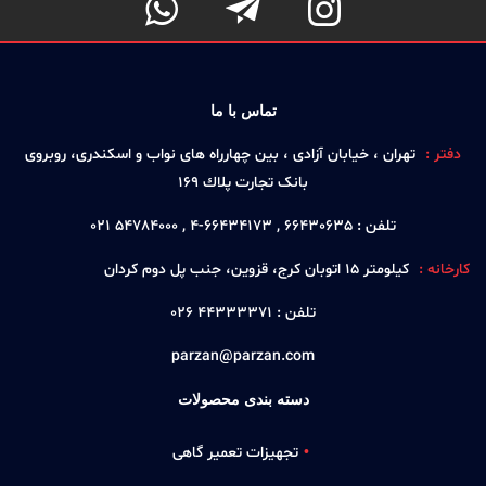



تماس با ما
دفتر :
تهران ، خيابان آزادی ، بين چهارراه های نواب و اسكندری، روبروی
بانک تجارت پلاك 169
تلفن :
66430635 , 66434173-4 , 54784000 021
کارخانه :
كيلومتر 15 اتوبان كرج، قزوين، جنب پل دوم كردان
تلفن :
44333371 026
parzan@parzan.com
دسته بندی محصولات
تجهیزات تعمیر گاهی