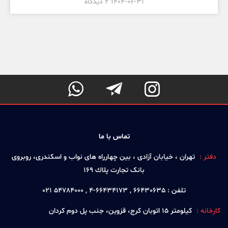
1404-06-31
2 دیدگاه



تماس با ما
دفتر :
تهران ، خيابان آزادی ، بين چهارراه های نواب و اسكندری، روبروی
بانک تجارت پلاك 169
تلفن :
66430635 , 66434173-4 , 54784000 021
کارخانه :
كيلومتر 15 اتوبان كرج، قزوين، جنب پل دوم كردان