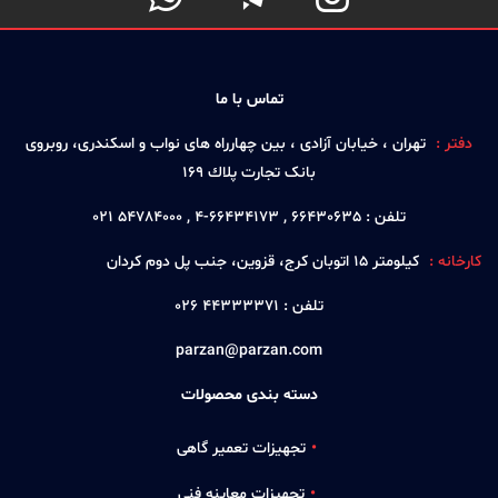
تماس با ما
دفتر :
تهران ، خيابان آزادی ، بين چهارراه های نواب و اسكندری، روبروی
بانک تجارت پلاك 169
تلفن :
66430635 , 66434173-4 , 54784000 021
کارخانه :
كيلومتر 15 اتوبان كرج، قزوين، جنب پل دوم كردان
تلفن :
44333371 026
parzan@parzan.com
دسته بندی محصولات
تجهیزات تعمیر گاهی
تجهیزات معاینه فنی