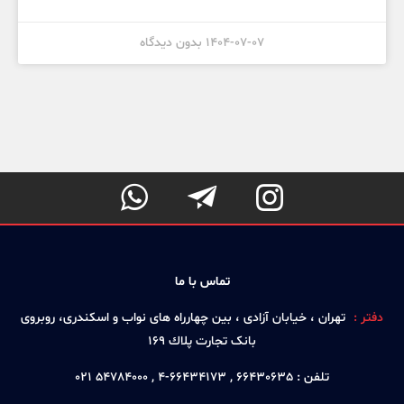
1404-07-07
بدون دیدگاه



تماس با ما
دفتر :
تهران ، خيابان آزادی ، بين چهارراه های نواب و اسكندری، روبروی
بانک تجارت پلاك 169
تلفن :
66430635 , 66434173-4 , 54784000 021