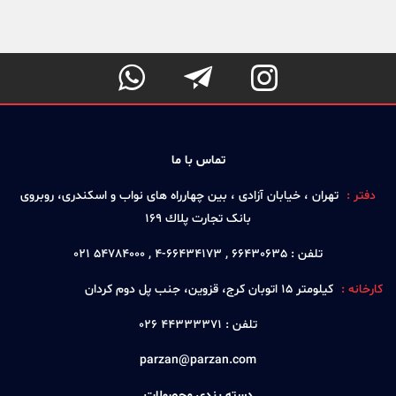



تماس با ما
دفتر :
تهران ، خيابان آزادی ، بين چهارراه های نواب و اسكندری، روبروی
بانک تجارت پلاك 169
تلفن :
66430635 , 66434173-4 , 54784000 021
کارخانه :
كيلومتر 15 اتوبان كرج، قزوين، جنب پل دوم كردان
تلفن :
44333371 026
parzan@parzan.com
دسته بندی محصولات