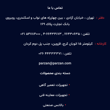
تماس با ما
دفتر :
تهران ، خيابان آزادی ، بين چهارراه های نواب و اسكندری، روبروی
بانک تجارت پلاك 169
تلفن :
66430635 , 66434173-4 , 54784000 021
کارخانه :
كيلومتر 15 اتوبان كرج، قزوين، جنب پل دوم كردان
تلفن :
44333371 026
parzan@parzan.com
دسته بندی محصولات
تجهیزات تعمیر گاهی
تجهیزات معاینه فنی
بالانس صنعتی